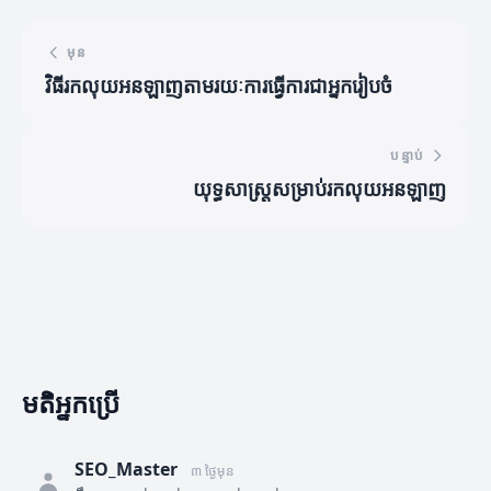
មុន
វិធីរកលុយអនឡាញតាមរយៈការធ្វើការជាអ្នករៀបចំ
បន្ទាប់
យុទ្ធសាស្ត្រសម្រាប់រកលុយអនឡាញ
មតិអ្នកប្រើ
SEO_Master
៣ ថ្ងៃមុន