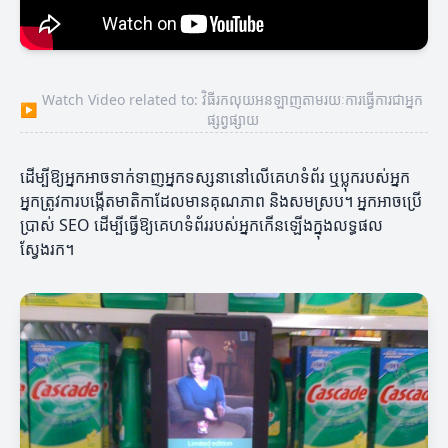
Watch Video related to: វិធីរកលុយអនឡាញតាមរយៈការធ្វើការជាអ្នក
▶
ផ្សព្វផ្សាយ
ដើម្បីឱ្យអ្នកអាចទាក់ទាញអ្នកទស្សនានៅលើគេហទំព័រ ឬប្លុករបស់អ្នក
អ្នកត្រូវការបង្កើតមាតិកាដែលមានគុណភាព និងសមស្រប។ អ្នកអាចប្រើ
ប្រាស់ SEO ដើម្បីធ្វើឱ្យគេហទំព័ររបស់អ្នកកើនឡើងក្នុងលទ្ធផល
ស្វែងរក។