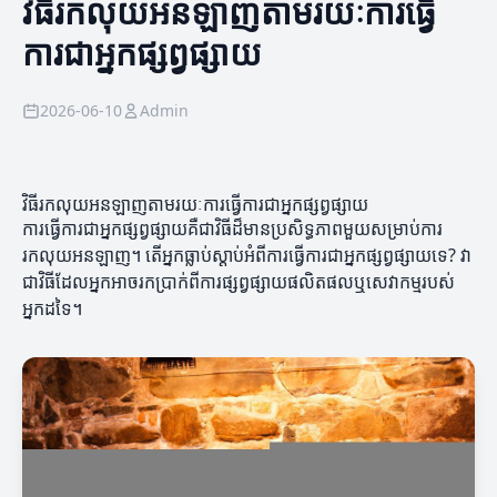
វិធីរកលុយអនឡាញតាមរយៈការធ្វើ
ការជាអ្នកផ្សព្វផ្សាយ
2026-06-10
Admin
វិធីរកលុយអនឡាញតាមរយៈការធ្វើការជាអ្នកផ្សព្វផ្សាយ
ការធ្វើការជាអ្នកផ្សព្វផ្សាយគឺជាវិធីដ៏មានប្រសិទ្ធភាពមួយសម្រាប់ការ
រកលុយអនឡាញ។ តើអ្នកធ្លាប់ស្តាប់អំពីការធ្វើការជាអ្នកផ្សព្វផ្សាយទេ? វា
ជាវិធីដែលអ្នកអាចរកប្រាក់ពីការផ្សព្វផ្សាយផលិតផលឬសេវាកម្មរបស់
អ្នកដទៃ។