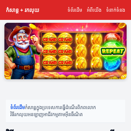
កំសាន្ត + រកលុយ
ទំព័រដើម
អំពីយើង
ទំនាក់ទំនង
ទំព័រដើម
កំសាន្តក្នុងប្រទេស
ការធ្វើដំណើរពិភពលោក
វិធីរកលុយអនឡាញ
អាជីវកម្មតាមអ៊ីនធឺណិត