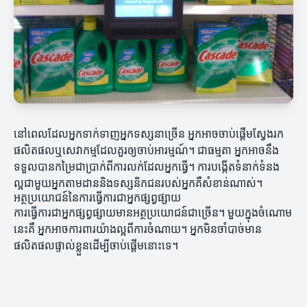
នៅពេលដែលអ្នកទាក់ទាញអ្នកទស្សនាច្រើន អ្នកអាចចាប់ផ្តើមស្វែងរក
ផលិតផលឬសេវាកម្មដែលគួរឲ្យចាប់អារម្មណ៍។ ជាធម្មតា អ្នកអាចនឹង
ទទួលបានកម្រៃជាប្រាក់ពីការលក់ដែលអ្នកធ្វើ។ ការបង្កើតទំនាក់ទំនង
ល្អជាមួយអ្នកតាមដាននិងទស្សនិកជនរបស់អ្នកគឺសំខាន់ណាស់។
អត្ថប្រយោជន៍នៃការធ្វើការជាអ្នកផ្សព្វផ្សាយ
ការធ្វើការជាអ្នកផ្សព្វផ្សាយមានអត្ថប្រយោជន៍ជាច្រើន។ មួយក្នុងចំណោម
នេះគឺ អ្នកអាចការពារយ៉ាងល្អពីការចំណាយ។ អ្នកមិនចាំបាច់មាន
ផលិតផលផ្ទាល់ខ្លួនដើម្បីចាប់ផ្តើមនោះទេ។