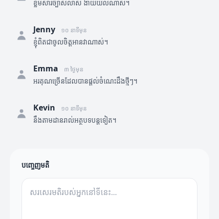
ខ្លឹមសារច្បាស់លាស់ ងាយយល់ណាស់។
Jenny
១០ នាទីមុន
ខ្ញុំពិតជាចូលចិត្តអានវាណាស់។
Emma
៣ ថ្ងៃមុន
អរគុណច្រើនដែលបានផ្តល់ចំណេះដឹងថ្មីៗ។
Kevin
១០ នាទីមុន
នឹងតាមដានរាល់អត្ថបទបន្តទៀត។
បញ្ចេញមតិ