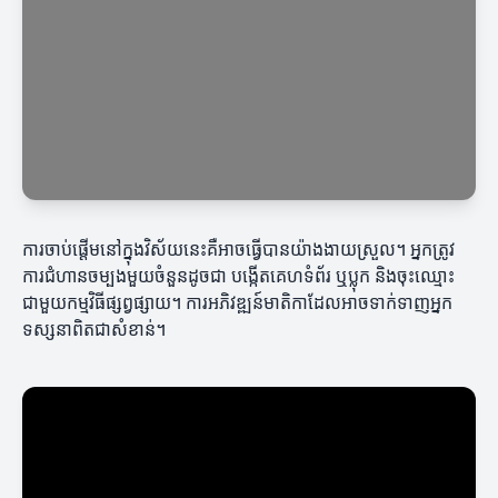
ការចាប់ផ្តើមនៅក្នុងវិស័យនេះគឺអាចធ្វើបានយ៉ាងងាយស្រួល។ អ្នកត្រូវ
ការជំហានចម្បងមួយចំនួនដូចជា បង្កើតគេហទំព័រ ឬប្លុក និងចុះឈ្មោះ
ជាមួយកម្មវិធីផ្សព្វផ្សាយ។ ការអភិវឌ្ឍន៍មាតិកាដែលអាចទាក់ទាញអ្នក
ទស្សនាពិតជាសំខាន់។