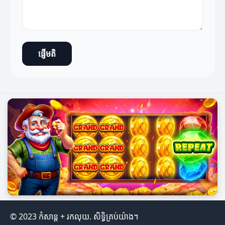
ផ្ញើមតិ
© 2023 កំសាន្ត + រកលុយ. សិទ្ធិគ្រប់យ៉ាង។