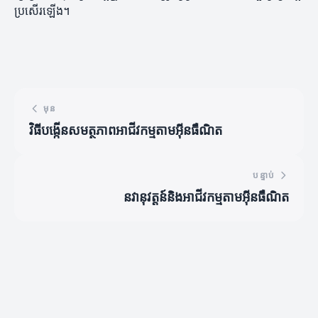
ប្រសើរឡើង។
មុន
វិធីបង្កើនសមត្ថភាពអាជីវកម្មតាមអ៊ីនធឺណិត
បន្ទាប់
នវានុវត្តន៍និងអាជីវកម្មតាមអ៊ីនធឺណិត