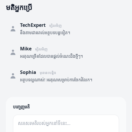
មតិអ្នកប្រើ
TechExpert
ម្សិលមិញ
នឹងតាមដានរាល់អត្ថបទបន្តទៀត។
Mike
ម្សិលមិញ
អរគុណច្រើនដែលបានផ្តល់ចំណេះដឹងថ្មីៗ។
Sophia
មុននេះបន្តិច
អត្ថបទល្អណាស់! អរគុណសម្រាប់ការចែករំលែក។
បញ្ចេញមតិ