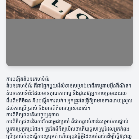
ការបង្កើតតំបន់គេហទំព័រ
តំបន់គេហទំព័រ គឺជាផ្នែកមួយដ៏សំខាន់សម្រាប់អាជីវកម្មតាមអ៊ីនធឺណិត។
តំបន់គេហទំព័រដែលមានគុណភាពល្អ នឹងជួយឱ្យអ្នកអាចប្រមូលយល់
ដឹងពីអតិថិជន និងបង្កើនការលក់។ អ្នកត្រូវតែធ្វើឱ្យវាមានភាពងាយស្រួល
ដល់ការប្រើប្រាស់ និងមានព័ត៌មានច្បាស់លាស់។
ការពិនិត្យផលនិងបច្ចុប្បន្នភាព
ការពិនិត្យផលនិងការកែលម្អជាប្រចាំ គឺជាកត្តាសំខាន់សម្រាប់ការផ្លាស់
ប្តូរការប្រកួតប្រជែង។ ត្រូវតែពិនិត្យមើលថាតើយុទ្ធសាស្ត្រដែលអ្នកកំពុង
ប្រើប្រាស់កំពុងធ្វើការល្អឬអត់ ហើយត្រូវធ្វើអ្វីដែលចាំបាច់ដើម្បីធ្វើឱ្យវាល្អ