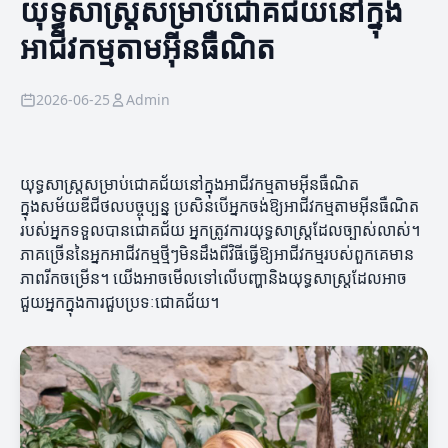
យុទ្ធសាស្ត្រសម្រាប់ជោគជ័យនៅក្នុង
អាជីវកម្មតាមអ៊ីនធឺណិត
2026-06-25
Admin
យុទ្ធសាស្ត្រសម្រាប់ជោគជ័យនៅក្នុងអាជីវកម្មតាមអ៊ីនធឺណិត
ក្នុងសម័យឌីជីថលបច្ចុប្បន្ន ប្រសិនបើអ្នកចង់ឱ្យអាជីវកម្មតាមអ៊ីនធឺណិត
របស់អ្នកទទួលបានជោគជ័យ អ្នកត្រូវការយុទ្ធសាស្ត្រដែលច្បាស់លាស់។
ភាគច្រើននៃអ្នកអាជីវកម្មថ្មីៗមិនដឹងពីវិធីធ្វើឱ្យអាជីវកម្មរបស់ពួកគេមាន
ភាពរីកចម្រើន។ យើងអាចមើលទៅលើបញ្ហានិងយុទ្ធសាស្ត្រដែលអាច
ជួយអ្នកក្នុងការជួបប្រទៈជោគជ័យ។