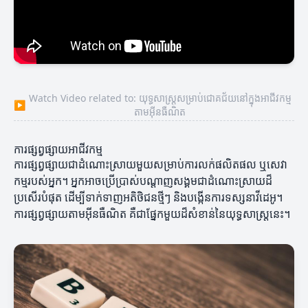
Watch Video related to: យុទ្ធសាស្ត្រសម្រាប់ជោគជ័យនៅក្នុងអាជីវកម្ម
▶
តាមអ៊ីនធឺណិត
ការផ្សព្វផ្សាយអាជីវកម្ម
ការផ្សព្វផ្សាយជាដំណោះស្រាយមួយសម្រាប់ការលក់ផលិតផល ឬសេវា
កម្មរបស់អ្នក។ អ្នកអាចប្រើប្រាស់បណ្តាញសង្គមជាដំណោះស្រាយដ៏
ប្រសើរបំផុត ដើម្បីទាក់ទាញអតិថិជនថ្មីៗ និងបង្កើនការទស្សនាវីដេអូ។
ការផ្សព្វផ្សាយតាមអ៊ីនធឺណិត គឺជាផ្នែកមួយដ៏សំខាន់នៃយុទ្ធសាស្ត្រនេះ។