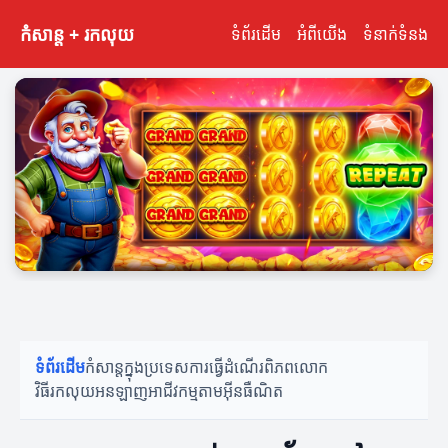
កំសាន្ត + រកលុយ
ទំព័រដើម
អំពីយើង
ទំនាក់ទំនង
ទំព័រដើម
កំសាន្តក្នុងប្រទេស
ការធ្វើដំណើរពិភពលោក
វិធីរកលុយអនឡាញ
អាជីវកម្មតាមអ៊ីនធឺណិត