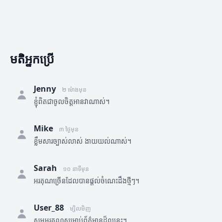
មតិអ្នកប្រើ
Jenny
២ ម៉ោងមុន
ខ្ញុំពិតជាចូលចិត្តអានវាណាស់។
Mike
៣ ថ្ងៃមុន
ខ្លឹមសារច្បាស់លាស់ ងាយយល់ណាស់។
Sarah
១០ នាទីមុន
អរគុណច្រើនដែលបានផ្តល់ចំណេះដឹងថ្មីៗ។
User_88
ម្សិលមិញ
សូមអរគុណសម្រាប់ព័ត៌មានដ៏ល្អនេះ។