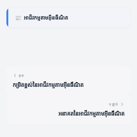
📰
អាជីវកម្មតាមអ៊ីនធឺណិត
មុន
កម្រិតខ្ពស់នៃអាជីវកម្មតាមអ៊ីនធឺណិត
បន្ទាប់
អនាគតនៃអាជីវកម្មតាមអ៊ីនធឺណិត