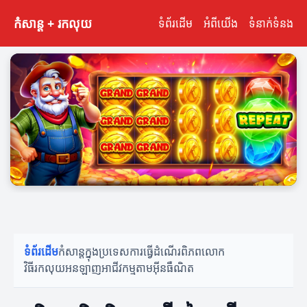
កំសាន្ត + រកលុយ
ទំព័រដើម
អំពីយើង
ទំនាក់ទំនង
ទំព័រដើម
កំសាន្តក្នុងប្រទេស
ការធ្វើដំណើរពិភពលោក
វិធីរកលុយអនឡាញ
អាជីវកម្មតាមអ៊ីនធឺណិត