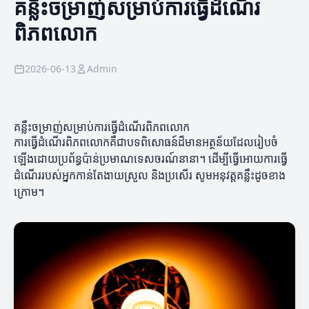
គន្លឹះចម្រាញ់សម្រាប់ការធ្វើដំណើរ
ពិភពលោក
2026-06-13
Admin
គន្លឹះចម្រាញ់សម្រាប់ការធ្វើដំណើរពិភពលោក
ការធ្វើដំណើរពិភពលោកគឺជាបទពិសោធន៍ដ៏មានអត្ថន័យដែលរៀបចំ
ឡើងដោយប្រព័ន្ធប៉ាន់ប្រមាណទេសចរណ៍នានា។ ដើម្បីធ្វើអោយការធ្វើ
ដំណើររបស់អ្នកកាន់តែងាយស្រួល និងប្រសើរ សូមអនុវត្តគន្លឹះដូចខាង
ក្រោម។