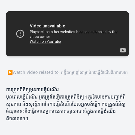
▶
Watch Video related to: គន្លឹះចម្រាញ់សម្រាប់ការធ្វើដំណើរពិភពលោក
ការត្រួតពិនិត្យមុនការធ្វើដំណើរ
មុនពេលធ្វើដំណើរ អ្នកត្រូវតែធ្វើការត្រួតពិនិត្យ។ គួរតែមានការបញ្ចាក់ពី
សុខភាព និងសុវត្ថិភាពនៃការធ្វើដំណើរដែលអ្នកចង់ធ្វើ។ ការត្រួតពិនិត្យ
ចំណុចនេះនឹងធ្វើអោយអ្នកមានភាពច្បាស់លាស់ក្នុងការធ្វើដំណើរ
ពិភពលោក។