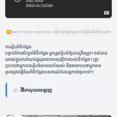
▶
Watch Video related to: គន្លឹះចម្រាញ់សម្រាប់ការធ្វើដំណើរពិភពលោក
ការរៀបចំទីកន្លែង
បន្ទាប់ពីការសិក្សាអំពីទីកន្លែង អ្នកត្រូវរៀបចំឱ្យបានត្រឹមត្រូវ។ វាសំខាន់
ណាស់ក្នុងការកំណត់ជួរដូចជាភាពសុវត្ថិភាពរបស់ទីកន្លែង។ ត្រូវ
ប្រាកដថាអ្នកបានរៀបចំឯកសារទាំងអស់ និងធានាបានថាអ្នកមាន
ស្រាវជ្រាវធ្វើចំណាំពីកន្លែងទេសចរណ៍ដែលអ្នកចង់ចូលទៅ។
📰
វិធីរកលុយអនឡាញ