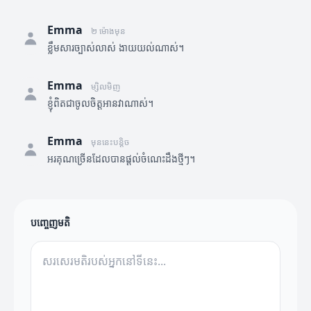
Emma
២ ម៉ោងមុន
ខ្លឹមសារច្បាស់លាស់ ងាយយល់ណាស់។
Emma
ម្សិលមិញ
ខ្ញុំពិតជាចូលចិត្តអានវាណាស់។
Emma
មុននេះបន្តិច
អរគុណច្រើនដែលបានផ្តល់ចំណេះដឹងថ្មីៗ។
បញ្ចេញមតិ