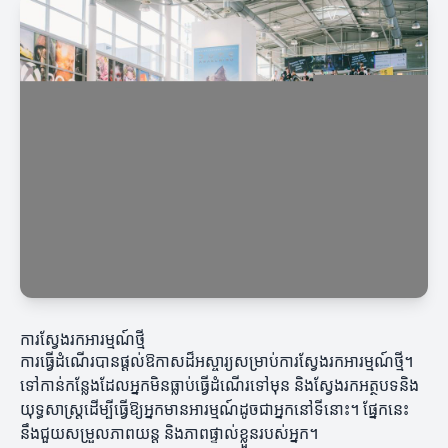
ការស្វែងរកអារម្មណ៍ថ្មី
ការធ្វើដំណើរបានផ្តល់ឱកាសដ៏អស្ចារ្យសម្រាប់ការស្វែងរកអារម្មណ៍ថ្មី។
ទៅកាន់កន្លែងដែលអ្នកមិនធ្លាប់ធ្វើដំណើរទៅមុន និងស្វែងរកអត្ថបទនិង
យុទ្ធសាស្ត្រដើម្បីធ្វើឱ្យអ្នកមានអារម្មណ៍ដូចជាអ្នកនៅទីនោះ។ ផ្នែកនេះ
នឹងជួយសម្រួលភាពយន្ត និងភាពផ្ទាល់ខ្លួនរបស់អ្នក។