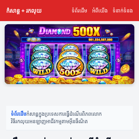
កំសាន្ត + រកលុយ
ទំព័រដើម
អំពីយើង
ទំនាក់ទំនង
ទំព័រដើម
កំសាន្តក្នុងប្រទេស
ការធ្វើដំណើរពិភពលោក
វិធីរកលុយអនឡាញ
អាជីវកម្មតាមអ៊ីនធឺណិត