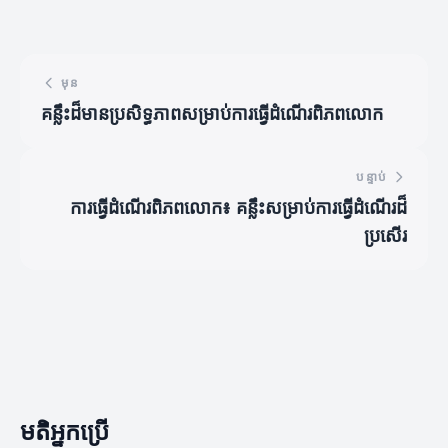
មុន
គន្លឹះដ៏មានប្រសិទ្ធភាពសម្រាប់ការធ្វើដំណើរពិភពលោក
បន្ទាប់
ការធ្វើដំណើរពិភពលោក៖ គន្លឹះសម្រាប់ការធ្វើដំណើរដ៏
ប្រសើរ
មតិអ្នកប្រើ