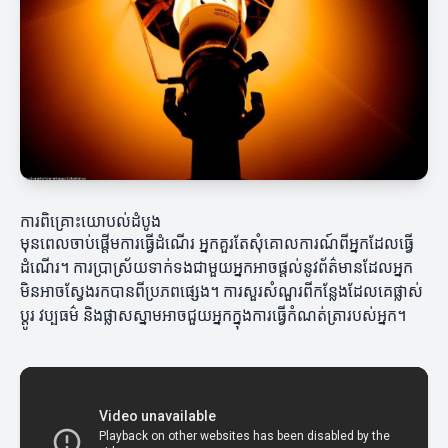
ការពិគ្រោះយោបល់ដំបូង
មុនពេលចាប់ផ្តើមការធ្វើដំណើរ អ្នកគួរតែសុំគោលការណ៍ពីអ្នកដែលធ្វើ
ដំណើរ។ ការប្រាស្រ័យទាក់ទងជាមួយអ្នកអាចផ្តល់នូវព័ត៌មានដែលអ្នក
មិនអាចស្វែងរកបានពីប្រភពផ្សេង។ ការសួរសំណួរពីកន្លែងដែលគេផ្លាស់
ប្តូរ វប្បធម៌ និងផ្លាសស្នាមអាចជួយអ្នកក្នុងការធ្វើកំណត់ត្រារបស់អ្នក។