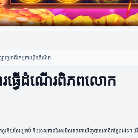
នឡាញ
អាជីវកម្មតាមអ៊ីនធឺណិត
់ការធ្វើដំណើរពិភពលោក
អ្នកនូវន័យនៃវប្បធម៌ និងទេសភាពដែលមិនអាចរកឃើញបាននៅទីកន្លែងដទៃ។ ដើម្