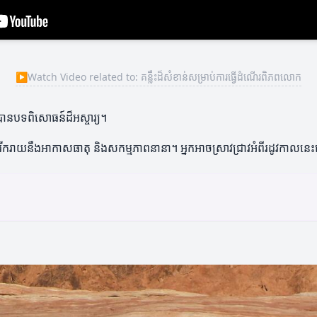
▶
Watch Video related to: គន្លឹះដ៏សំខាន់សម្រាប់ការធ្វើដំណើរពិភពលោក
លបានបទពិសោធន៍ដ៏អស្ចារ្យ។
្យរីករាយនឹងអាកាសធាតុ និងសកម្មភាពនានា។ អ្នកអាចស្រាវជ្រាវអំពីរដូវកាល