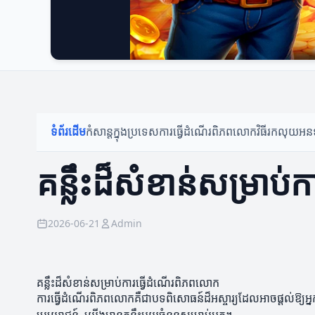
ទំព័រដើម
កំសាន្តក្នុងប្រទេស
ការធ្វើដំណើរពិភពលោក
វិធីរកលុយអ
គន្លឹះដ៏សំខាន់សម្រាប
2026-06-21
Admin
គន្លឹះដ៏សំខាន់សម្រាប់ការធ្វើដំណើរពិភពលោក
ការធ្វើដំណើរពិភពលោកគឺជាបទពិសោធន៍ដ៏អស្ចារ្យដែលអាចផ្ដល់ឱ្យ