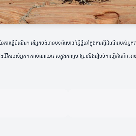
រធ្វើដំណើរ។ តើអ្នកចង់មានបទពិសោធន៍អ្វីថ្មីនៅក្នុងការធ្វើដំណើររបស់អ្នក?
ងជីវិតរបស់អ្នក។ ការចំណាយពេលក្នុងការស្រាវជ្រាវនិងរៀបចំការធ្វើដំណើរ អាចធ្