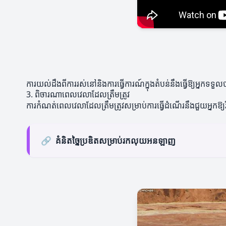
ការយល់ដឹងពីការរស់នៅនិងការធ្វើការណ៍ក្នុងតំបន់នឹងធ្វើឱ្យអ្នកទទួ
3. ពិចារណាពេលវេលាដែលត្រឹមត្រូវ
ការកំណត់ពេលវេលាដែលត្រឹមត្រូវសម្រាប់ការធ្វើដំណើរនឹងជួយអ្នកឱ
🔗
គំនិតច្នៃប្រឌិតសម្រាប់រកលុយអនឡាញ