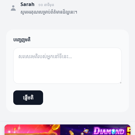
Sarah
១០ នាទីមុន
សូមអរគុណសម្រាប់ព័ត៌មានដ៏ល្អនេះ។
បញ្ចេញមតិ
ផ្ញើមតិ