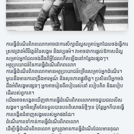
ការធ្វើដំណើរពិភពលោកអាចជាការសិក្សាដ៏ល្អសម្រាប់អ្នកដែលចង់ធ្វើការ
ស្រាវជ្រាវអំពីវិវត្តន៍នៃសង្គម និងវប្បធម៌។ វាអាចជាការផ្តល់ឱកាសដ៏ល្អ
សម្រាប់អ្នកដែលចង់ដឹងពីអ្វីដែលកើតឡើងនៅកន្លែងផ្សេងៗ។
អត្ថប្រយោជន៍នៃការធ្វើដំណើរពិភពលោក
ការធ្វើដំណើរពិភពលោកមានអត្ថប្រយោជន៍ច្រើនសម្រាប់អ្នកដំណើរ។
មួយនឹងមានការពង្រឹងអារម្មណ៍ និងសុខភាពផ្លូវចិត្ត។ ប្រសិនបើអ្នកចង់
ដឹងអំពីសង្គមផ្សេងៗ អ្នកអាចរៀនពីរបៀបរស់នៅ របៀបគិត និងរបៀប
ដើររបស់ពួកគេ។
យើងអាចសង្កេតឃើញថាការធ្វើដំណើរពិភពលោកអាចជួយជលលីស
សង្គម។ អ្នកមិនត្រឹមតែទទួលបានបទពិសោធន៍ថ្មីៗទេ ប៉ុន្តែអ្នកក៏បានធ្វើ
ការបង្កើនជំនាញសង្គមរបស់អ្នកផងដែរ។
ដំណើរការទៅកាន់ការធ្វើដំណើរពិភពលោក
ដើម្បីធ្វើដំណើរពិភពលោក អ្នកត្រូវមានការធ្វើដំណើរដែលមានគុណ